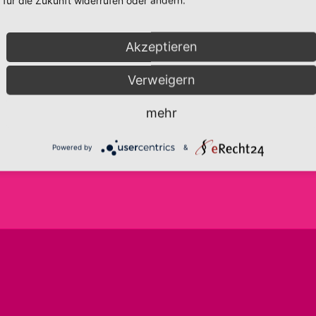
für die Zukunft widerrufen oder ändern.
Akzeptieren
info@frida-fantasie.de
AGB
Verweigern
www.frida-fantasie.de
IMPRESSUM
DATENSCHUTZERKLÄRUNG
mehr
TELEFON:
0176-43569534
COOKIE-EINSTELLUNGEN
WIDERRUFSBELEHRUNG
Powered by
&
ZAHLUNGEN & VERSAND