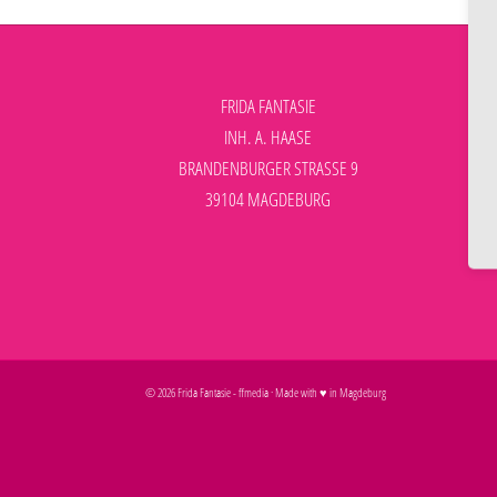
FRIDA FANTASIE
INH. A. HAASE
BRANDENBURGER STRASSE 9
39104 MAGDEBURG
©
2026
Frida Fantasie
-
ffmedia
· Made with ♥ in Magdeburg