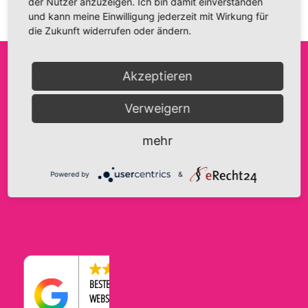
der Nutzer anzuzeigen. Ich bin damit einverstanden
und kann meine Einwilligung jederzeit mit Wirkung für
die Zukunft widerrufen oder ändern.
Akzeptieren
FRIDA FANTASIE
INFO@FRIDA-FANTASIE.DE
AGB
Verweigern
INH. A. HAASE
WWW.FRIDA-FANTASIE.DE
IMPRESSUM
BRANDENBURGER STRASSE 9
DATENSCHUTZERKLÄRUNG
TELEFON:
0176-43569534
mehr
39104 MAGDEBURG
COOKIE-EINSTELLUNGEN
WIDERRUFSBELEHRUNG
Powered by
&
ZAHLUNGEN & VERSAND
4.5
BESTBEWERTETER
WEBSHOP