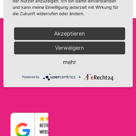
der Nutzer anzuzeigen. Ich bin damit einverstanden
und kann meine Einwilligung jederzeit mit Wirkung für
die Zukunft widerrufen oder ändern.
Akzeptieren
FRIDA FANTASIE
INFO@FRIDA-FANTASIE.DE
AGB
Verweigern
INH. A. HAASE
WWW.FRIDA-FANTASIE.DE
IMPRESSUM
BRANDENBURGER STRASSE 9
DATENSCHUTZERKLÄRUNG
TELEFON:
0176-43569534
mehr
39104 MAGDEBURG
COOKIE-EINSTELLUNGEN
WIDERRUFSBELEHRUNG
Powered by
&
ZAHLUNGEN & VERSAND
4.5
BESTBEWERTETER
WEBSHOP