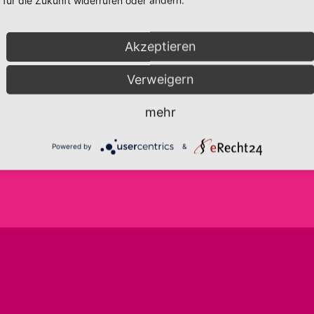
für die Zukunft widerrufen oder ändern.
Akzeptieren
info@frida-fantasie.de
AGB
Verweigern
www.frida-fantasie.de
IMPRESSUM
DATENSCHUTZERKLÄRUNG
mehr
TELEFON:
0176-43569534
COOKIE-EINSTELLUNGEN
WIDERRUFSBELEHRUNG
Powered by
&
ZAHLUNGEN & VERSAND