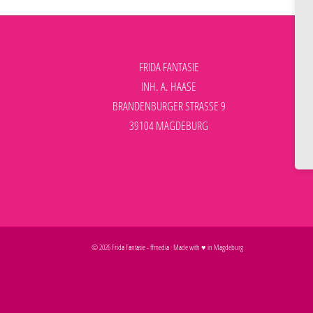
FRIDA FANTASIE
INH. A. HAASE
BRANDENBURGER STRASSE 9
39104 MAGDEBURG
©
2026
Frida Fantasie
-
ffmedia
· Made with ♥ in Magdeburg