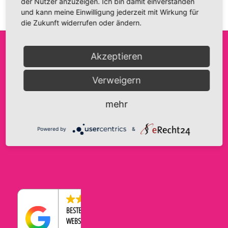
der Nutzer anzuzeigen. Ich bin damit einverstanden
und kann meine Einwilligung jederzeit mit Wirkung für
die Zukunft widerrufen oder ändern.
Akzeptieren
FRIDA FANTASIE
INFO@FRIDA-FANTASIE.DE
AGB
Verweigern
INH. A. HAASE
WWW.FRIDA-FANTASIE.DE
IMPRESSUM
BRANDENBURGER STRASSE 9
DATENSCHUTZERKLÄRUNG
TELEFON:
0176-43569534
mehr
39104 MAGDEBURG
COOKIE-EINSTELLUNGEN
WIDERRUFSBELEHRUNG
Powered by
&
ZAHLUNGEN & VERSAND
4.5
BESTBEWERTETER
WEBSHOP