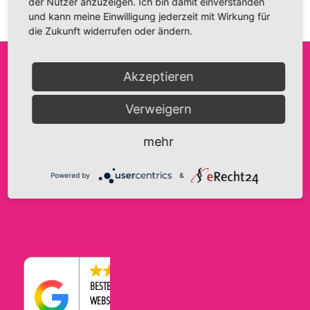
der Nutzer anzuzeigen. Ich bin damit einverstanden
und kann meine Einwilligung jederzeit mit Wirkung für
die Zukunft widerrufen oder ändern.
Akzeptieren
FRIDA FANTASIE
INFO@FRIDA-FANTASIE.DE
AGB
Verweigern
INH. A. HAASE
WWW.FRIDA-FANTASIE.DE
IMPRESSUM
BRANDENBURGER STRASSE 9
DATENSCHUTZERKLÄRUNG
TELEFON:
0176-43569534
mehr
39104 MAGDEBURG
COOKIE-EINSTELLUNGEN
WIDERRUFSBELEHRUNG
Powered by
&
ZAHLUNGEN & VERSAND
4.5
BESTBEWERTETER
WEBSHOP