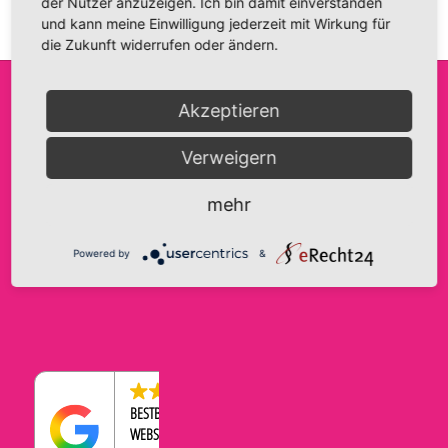
der Nutzer anzuzeigen. Ich bin damit einverstanden
und kann meine Einwilligung jederzeit mit Wirkung für
die Zukunft widerrufen oder ändern.
Akzeptieren
FRIDA FANTASIE
INFO@FRIDA-FANTASIE.DE
AGB
Verweigern
INH. A. HAASE
WWW.FRIDA-FANTASIE.DE
IMPRESSUM
BRANDENBURGER STRASSE 9
DATENSCHUTZERKLÄRUNG
TELEFON:
0176-43569534
mehr
39104 MAGDEBURG
COOKIE-EINSTELLUNGEN
WIDERRUFSBELEHRUNG
Powered by
&
ZAHLUNGEN & VERSAND
4.5
BESTBEWERTETER
WEBSHOP