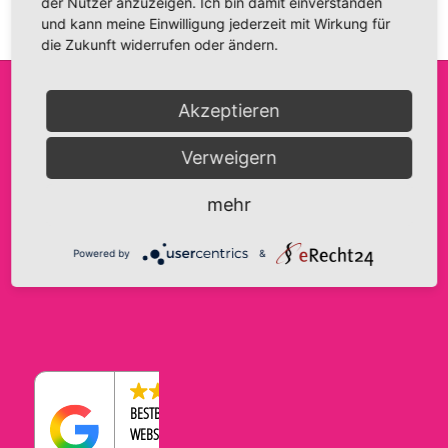
der Nutzer anzuzeigen. Ich bin damit einverstanden
und kann meine Einwilligung jederzeit mit Wirkung für
die Zukunft widerrufen oder ändern.
Akzeptieren
FRIDA FANTASIE
INFO@FRIDA-FANTASIE.DE
AGB
Verweigern
INH. A. HAASE
WWW.FRIDA-FANTASIE.DE
IMPRESSUM
BRANDENBURGER STRASSE 9
DATENSCHUTZERKLÄRUNG
TELEFON:
0176-43569534
mehr
39104 MAGDEBURG
COOKIE-EINSTELLUNGEN
WIDERRUFSBELEHRUNG
Powered by
&
ZAHLUNGEN & VERSAND
4.5
BESTBEWERTETER
WEBSHOP