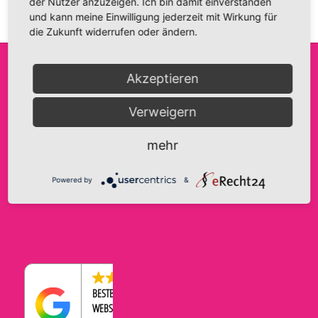
der Nutzer anzuzeigen. Ich bin damit einverstanden
und kann meine Einwilligung jederzeit mit Wirkung für
die Zukunft widerrufen oder ändern.
Akzeptieren
FRIDA FANTASIE
INFO@FRIDA-FANTASIE.DE
AGB
Verweigern
INH. A. HAASE
WWW.FRIDA-FANTASIE.DE
IMPRESSUM
BRANDENBURGER STRASSE 9
DATENSCHUTZERKLÄRUNG
TELEFON:
0176-43569534
mehr
39104 MAGDEBURG
COOKIE-EINSTELLUNGEN
WIDERRUFSBELEHRUNG
Powered by
&
ZAHLUNGEN & VERSAND
4.5
BESTBEWERTETER
WEBSHOP