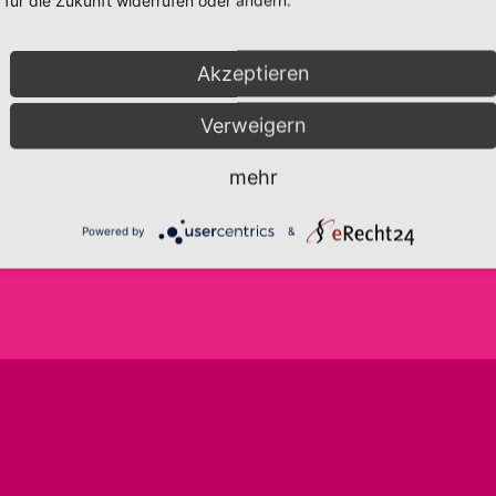
für die Zukunft widerrufen oder ändern.
Akzeptieren
info@frida-fantasie.de
AGB
Verweigern
www.frida-fantasie.de
IMPRESSUM
DATENSCHUTZERKLÄRUNG
mehr
TELEFON:
0176-43569534
COOKIE-EINSTELLUNGEN
WIDERRUFSBELEHRUNG
Powered by
&
ZAHLUNGEN & VERSAND