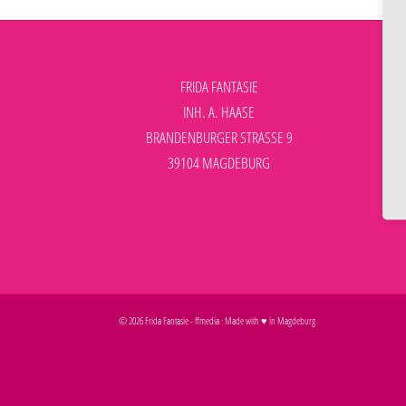
FRIDA FANTASIE
INH. A. HAASE
BRANDENBURGER STRASSE 9
39104 MAGDEBURG
©
2026
Frida Fantasie
-
ffmedia
· Made with ♥ in Magdeburg