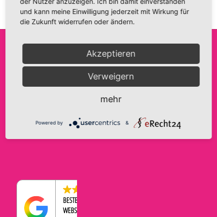
der Nutzer anzuzeigen. Ich bin damit einverstanden
und kann meine Einwilligung jederzeit mit Wirkung für
die Zukunft widerrufen oder ändern.
Akzeptieren
FRIDA FANTASIE
INFO@FRIDA-FANTASIE.DE
AGB
Verweigern
INH. A. HAASE
WWW.FRIDA-FANTASIE.DE
IMPRESSUM
BRANDENBURGER STRASSE 9
DATENSCHUTZERKLÄRUNG
TELEFON:
0176-43569534
mehr
39104 MAGDEBURG
COOKIE-EINSTELLUNGEN
WIDERRUFSBELEHRUNG
Powered by
&
ZAHLUNGEN & VERSAND
4.5
BESTBEWERTETER
WEBSHOP