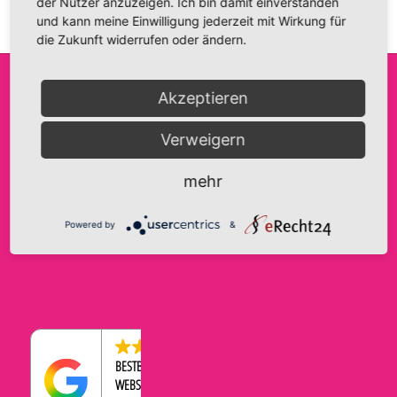
der Nutzer anzuzeigen. Ich bin damit einverstanden
und kann meine Einwilligung jederzeit mit Wirkung für
die Zukunft widerrufen oder ändern.
Akzeptieren
FRIDA FANTASIE
INFO@FRIDA-FANTASIE.DE
AGB
Verweigern
INH. A. HAASE
WWW.FRIDA-FANTASIE.DE
IMPRESSUM
BRANDENBURGER STRASSE 9
DATENSCHUTZERKLÄRUNG
TELEFON:
0176-43569534
mehr
39104 MAGDEBURG
COOKIE-EINSTELLUNGEN
WIDERRUFSBELEHRUNG
Powered by
&
ZAHLUNGEN & VERSAND
4.5
BESTBEWERTETER
WEBSHOP