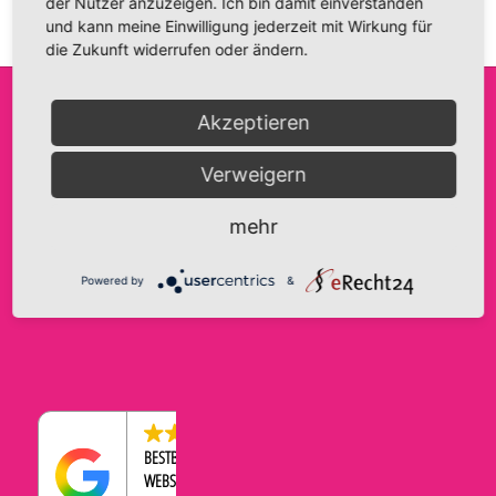
der Nutzer anzuzeigen. Ich bin damit einverstanden
und kann meine Einwilligung jederzeit mit Wirkung für
die Zukunft widerrufen oder ändern.
Akzeptieren
FRIDA FANTASIE
INFO@FRIDA-FANTASIE.DE
AGB
Verweigern
INH. A. HAASE
WWW.FRIDA-FANTASIE.DE
IMPRESSUM
BRANDENBURGER STRASSE 9
DATENSCHUTZERKLÄRUNG
TELEFON:
0176-43569534
mehr
39104 MAGDEBURG
COOKIE-EINSTELLUNGEN
WIDERRUFSBELEHRUNG
Powered by
&
ZAHLUNGEN & VERSAND
4.5
BESTBEWERTETER
WEBSHOP