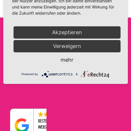
der Nutzer anzuzeigen. Ich bin damit einverstanden
und kann meine Einwilligung jederzeit mit Wirkung für
die Zukunft widerrufen oder ändern.
Akzeptieren
FRIDA FANTASIE
INFO@FRIDA-FANTASIE.DE
AGB
Verweigern
INH. A. HAASE
WWW.FRIDA-FANTASIE.DE
IMPRESSUM
BRANDENBURGER STRASSE 9
DATENSCHUTZERKLÄRUNG
TELEFON:
0176-43569534
mehr
39104 MAGDEBURG
COOKIE-EINSTELLUNGEN
WIDERRUFSBELEHRUNG
Powered by
&
ZAHLUNGEN & VERSAND
4.5
BESTBEWERTETER
WEBSHOP