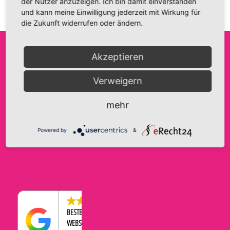
der Nutzer anzuzeigen. Ich bin damit einverstanden
und kann meine Einwilligung jederzeit mit Wirkung für
die Zukunft widerrufen oder ändern.
Akzeptieren
FRIDA FANTASIE
INFO@FRIDA-FANTASIE.DE
AGB
Verweigern
INH. A. HAASE
WWW.FRIDA-FANTASIE.DE
IMPRESSUM
BRANDENBURGER STRASSE 9
DATENSCHUTZERKLÄRUNG
TELEFON:
0176-43569534
mehr
39104 MAGDEBURG
COOKIE-EINSTELLUNGEN
WIDERRUFSBELEHRUNG
Powered by
&
ZAHLUNGEN & VERSAND
4.5
BESTBEWERTETER
WEBSHOP