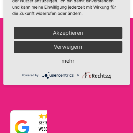
der Nutzer anzuzeigen. Ich bin damit einverstanden
und kann meine Einwilligung jederzeit mit Wirkung für
die Zukunft widerrufen oder ändern.
Akzeptieren
FRIDA FANTASIE
INFO@FRIDA-FANTASIE.DE
AGB
Verweigern
INH. A. HAASE
WWW.FRIDA-FANTASIE.DE
IMPRESSUM
BRANDENBURGER STRASSE 9
DATENSCHUTZERKLÄRUNG
TELEFON:
0176-43569534
mehr
39104 MAGDEBURG
COOKIE-EINSTELLUNGEN
WIDERRUFSBELEHRUNG
Powered by
&
ZAHLUNGEN & VERSAND
4.5
BESTBEWERTETER
WEBSHOP